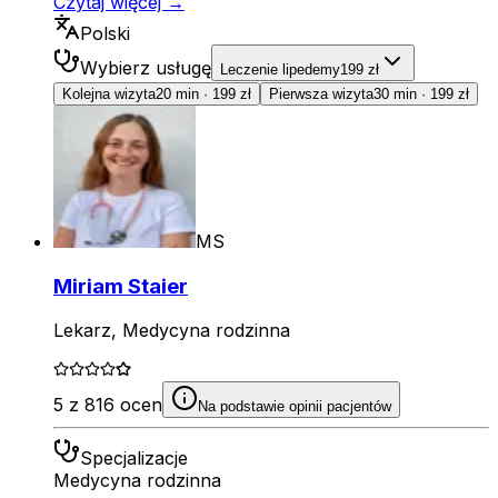
Czytaj więcej →
Polski
Wybierz usługę
Leczenie lipedemy
199 zł
Kolejna wizyta
20 min
·
199 zł
Pierwsza wizyta
30 min
·
199 zł
MS
Miriam Staier
Lekarz, Medycyna rodzinna
5 z 816 ocen
Na podstawie opinii pacjentów
Specjalizacje
Medycyna rodzinna