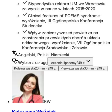
Stypendystka rektora UM we Wrocławiu
za wyniki w nauce w latach 2015-2020
Clinical features of POEMS syndrome-
wyróżnienie, III Ogólnopolska Konferencja
Studencka
Wpływ zanieczyszczeń powietrza na
zaostrzenia przewlekłych chorób układu
oddechowego- wyróżnienie, VII Ogólnopolska
Konferencja Środowisko i Zdrowie
Angielski, Polski, Niemiecki
Wybierz usługę
Leczenie lipedemy
249 zł
Kolejna wizyta
20 min
·
249 zł
Pierwsza wizyta
30 min
·
249 zł
KW
Katarzyna Woźniak