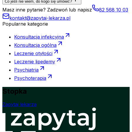
Co jeśli nie wiem, do kogo się umówić?
Masz inne pytanie? Zadzwoń lub napisz
82 568 10 03
kontakt@zapytaj-lekarza.pl
Popularne kategorie
Konsultacja infekcyjna
Konsultacja ogólna
Leczenie otyłości
Leczenie lipedemy
Psychiatria
Psychoterapia
Stopka
Zapytaj lekarza