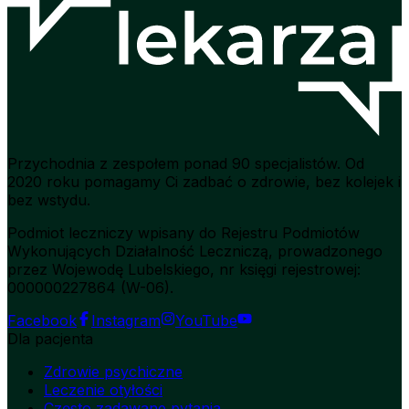
Przychodnia z zespołem ponad 90 specjalistów. Od
2020 roku pomagamy Ci zadbać o zdrowie, bez kolejek i
bez wstydu.
Podmiot leczniczy wpisany do Rejestru Podmiotów
Wykonujących Działalność Leczniczą, prowadzonego
przez Wojewodę Lubelskiego, nr księgi rejestrowej:
000000227864 (W-06).
Facebook
Instagram
YouTube
Dla pacjenta
Zdrowie psychiczne
Leczenie otyłości
Często zadawane pytania