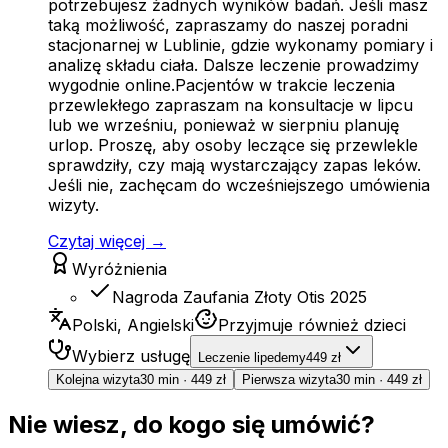
potrzebujesz żadnych wyników badań. Jeśli masz
taką możliwość, zapraszamy do naszej poradni
stacjonarnej w Lublinie, gdzie wykonamy pomiary i
analizę składu ciała. Dalsze leczenie prowadzimy
wygodnie online.Pacjentów w trakcie leczenia
przewlekłego zapraszam na konsultacje w lipcu
lub we wrześniu, ponieważ w sierpniu planuję
urlop. Proszę, aby osoby leczące się przewlekle
sprawdziły, czy mają wystarczający zapas leków.
Jeśli nie, zachęcam do wcześniejszego umówienia
wizyty.
Czytaj więcej →
Wyróżnienia
Nagroda Zaufania Złoty Otis 2025
Polski, Angielski
Przyjmuje również dzieci
Wybierz usługę
Leczenie lipedemy
449 zł
Kolejna wizyta
30 min
·
449 zł
Pierwsza wizyta
30 min
·
449 zł
Nie wiesz, do kogo się umówić?