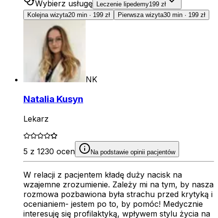
Wybierz usługę
Leczenie lipedemy
199 zł
Kolejna wizyta
20 min
·
199 zł
Pierwsza wizyta
30 min
·
199 zł
NK
Natalia Kusyn
Lekarz
5 z 1230 ocen
Na podstawie opinii pacjentów
W relacji z pacjentem kładę duży nacisk na
wzajemne zrozumienie. Zależy mi na tym, by nasza
rozmowa pozbawiona była strachu przed krytyką i
ocenianiem- jestem po to, by pomóc! Medycznie
interesuję się profilaktyką, wpływem stylu życia na