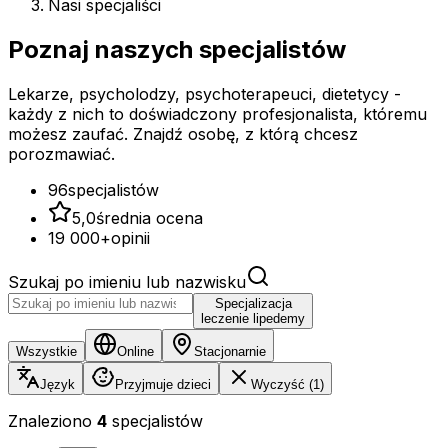
Nasi specjaliści
Poznaj naszych
specjalistów
Lekarze, psycholodzy, psychoterapeuci, dietetycy -
każdy z nich to doświadczony profesjonalista, któremu
możesz zaufać. Znajdź osobę, z którą chcesz
porozmawiać.
96
specjalistów
5,0
średnia ocena
19 000+
opinii
Szukaj po imieniu lub nazwisku
Specjalizacja
leczenie lipedemy
Wszystkie
Online
Stacjonarnie
Język
Przyjmuje dzieci
Wyczyść (1)
Znaleziono
4
specjalistów