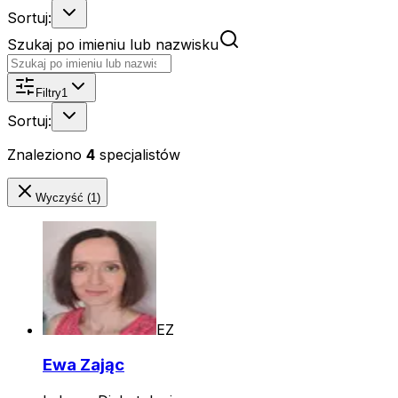
Sortuj:
Szukaj po imieniu lub nazwisku
Filtry
1
Sortuj:
Znaleziono
4
specjalistów
Wyczyść (1)
EZ
Ewa Zając