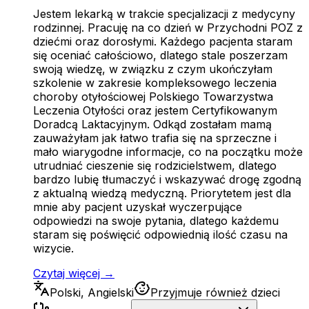
Jestem lekarką w trakcie specjalizacji z medycyny
rodzinnej. Pracuję na co dzień w Przychodni POZ z
dziećmi oraz dorosłymi. Każdego pacjenta staram
się oceniać całościowo, dlatego stale poszerzam
swoją wiedzę, w związku z czym ukończyłam
szkolenie w zakresie kompleksowego leczenia
choroby otyłościowej Polskiego Towarzystwa
Leczenia Otyłości oraz jestem Certyfikowanym
Doradcą Laktacyjnym. Odkąd zostałam mamą
zauważyłam jak łatwo trafia się na sprzeczne i
mało wiarygodne informacje, co na początku może
utrudniać cieszenie się rodzicielstwem, dlatego
bardzo lubię tłumaczyć i wskazywać drogę zgodną
z aktualną wiedzą medyczną. Priorytetem jest dla
mnie aby pacjent uzyskał wyczerpujące
odpowiedzi na swoje pytania, dlatego każdemu
staram się poświęcić odpowiednią ilość czasu na
wizycie.
Czytaj więcej →
Polski, Angielski
Przyjmuje również dzieci