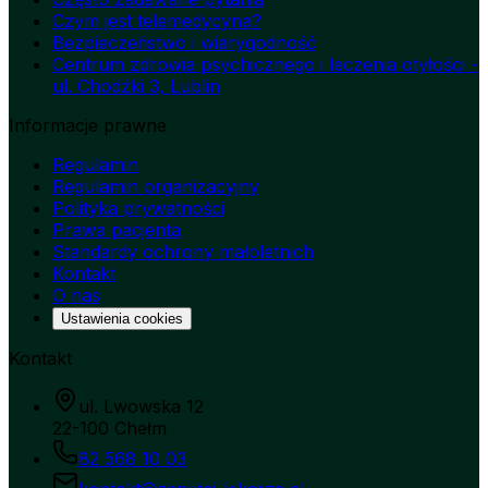
Czym jest telemedycyna?
Bezpieczeństwo i wiarygodność
Centrum zdrowia psychicznego i leczenia otyłości -
ul. Chodźki 3, Lublin
Informacje prawne
Regulamin
Regulamin organizacyjny
Polityka prywatności
Prawa pacjenta
Standardy ochrony małoletnich
Kontakt
O nas
Ustawienia cookies
Kontakt
ul. Lwowska 12
22-100 Chełm
82 568 10 03