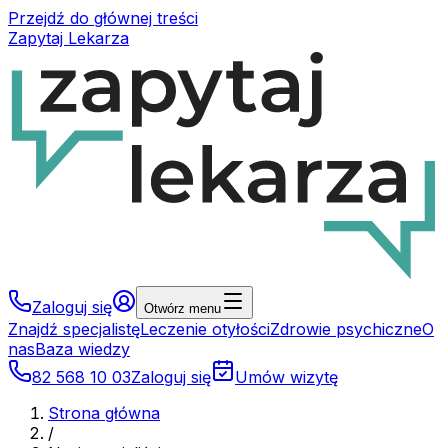
Przejdź do głównej treści
Zapytaj Lekarza
Zaloguj się
Otwórz menu
Znajdź specjalistę
Leczenie otyłości
Zdrowie psychiczne
O
nas
Baza wiedzy
82 568 10 03
Zaloguj się
Umów wizytę
Strona główna
/