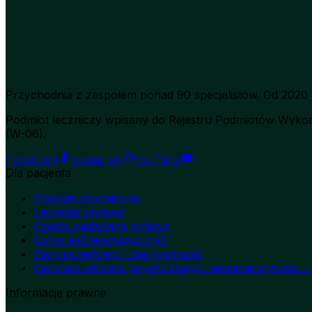
Przychodnia z zespołem ponad 90 specjalistów. Od 2020 
Podmiot leczniczy wpisany do Rejestru Podmiotów Wykon
(W-06).
Facebook
Instagram
YouTube
Dla pacjenta
Zdrowie psychiczne
Leczenie otyłości
Często zadawane pytania
Czym jest telemedycyna?
Bezpieczeństwo i wiarygodność
Centrum zdrowia psychicznego i leczenia otyłości - u
Informacje prawne