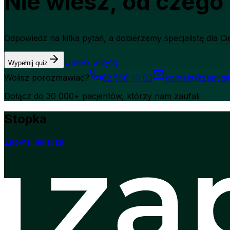
Nie wiesz, od czego
Odpowiedz na kilka pytań, a dobierzemy specjalistę dla Cie
Umów wizytę
Wypełnij quiz
Wolisz porozmawiać?
82 568 10 03
kontakt@zapytaj
Dołącz do 30 000+ pacjentów, którzy nam zaufali
Stopka
Zapytaj lekarza