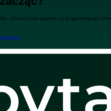
 zacząć?
bie - albo po prostu zadzwoń, po drugiej stronie jest człow
-lekarza.pl