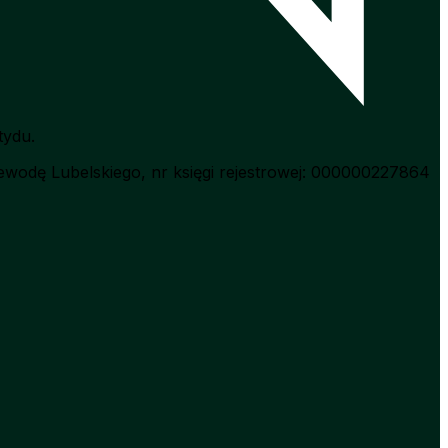
tydu.
wodę Lubelskiego, nr księgi rejestrowej: 000000227864