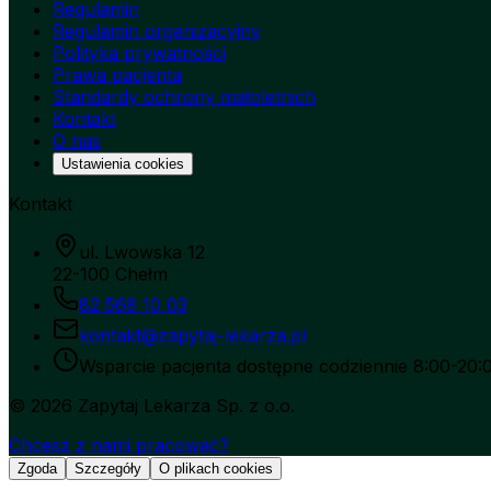
Regulamin
Regulamin organizacyjny
Polityka prywatności
Prawa pacjenta
Standardy ochrony małoletnich
Kontakt
O nas
Ustawienia cookies
Kontakt
ul. Lwowska 12
22-100 Chełm
82 568 10 03
kontakt@zapytaj-lekarza.pl
Wsparcie pacjenta dostępne codziennie 8:00-20:
©
2026
Zapytaj Lekarza Sp. z o.o.
Chcesz z nami pracować?
Zgoda
Szczegóły
O plikach cookies