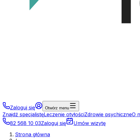
Zaloguj się
Otwórz menu
Znajdź specjalistę
Leczenie otyłości
Zdrowie psychiczne
O 
82 568 10 03
Zaloguj się
Umów wizytę
Strona główna