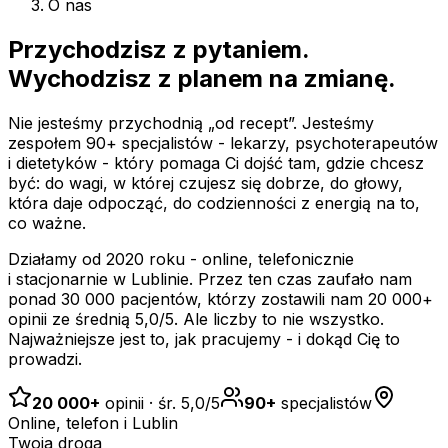
O nas
Przychodzisz z pytaniem.
Wychodzisz z
planem na zmianę
.
Nie jesteśmy przychodnią „od recept”. Jesteśmy
zespołem
90+
specjalistów - lekarzy, psychoterapeutów
i dietetyków - który pomaga Ci dojść tam, gdzie chcesz
być: do wagi, w której czujesz się dobrze, do głowy,
która daje odpocząć, do codzienności z energią na to,
co ważne.
Działamy od 2020 roku - online, telefonicznie
i stacjonarnie w Lublinie. Przez ten czas zaufało nam
ponad 30 000 pacjentów, którzy zostawili nam
20 000+
opinii ze średnią
5,0
/5. Ale liczby to nie wszystko.
Najważniejsze jest to,
jak
pracujemy - i dokąd Cię to
prowadzi.
20 000+
opinii · śr.
5,0
/5
90+
specjalistów
Online, telefon i Lublin
Twoja droga