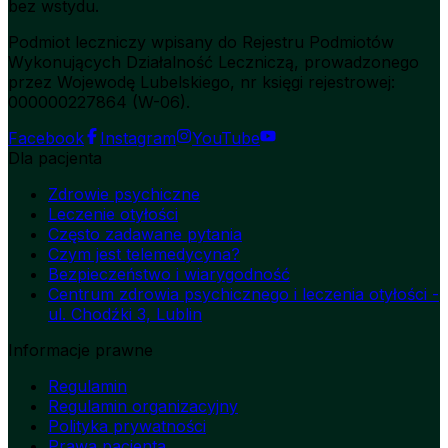
bez wstydu.
Podmiot leczniczy wpisany do Rejestru Podmiotów
Wykonujących Działalność Leczniczą, prowadzonego
przez Wojewodę Lubelskiego, nr księgi rejestrowej:
000000227864 (W-06).
Facebook
Instagram
YouTube
Dla pacjenta
Zdrowie psychiczne
Leczenie otyłości
Często zadawane pytania
Czym jest telemedycyna?
Bezpieczeństwo i wiarygodność
Centrum zdrowia psychicznego i leczenia otyłości -
ul. Chodźki 3, Lublin
Informacje prawne
Regulamin
Regulamin organizacyjny
Polityka prywatności
Prawa pacjenta