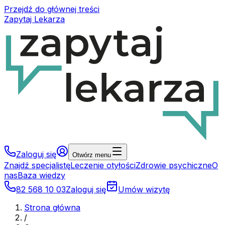
Przejdź do głównej treści
Zapytaj Lekarza
Zaloguj się
Otwórz menu
Znajdź specjalistę
Leczenie otyłości
Zdrowie psychiczne
O
nas
Baza wiedzy
82 568 10 03
Zaloguj się
Umów wizytę
Strona główna
/