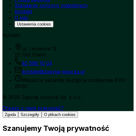
Standardy ochrony małoletnich
Kontakt
O nas
Ustawienia cookies
Kontakt
ul. Lwowska 12
22-100 Chełm
82 568 10 03
kontakt@zapytaj-lekarza.pl
Wsparcie pacjenta dostępne codziennie 8:00-
20:00
©
2026
Zapytaj Lekarza Sp. z o.o.
Chcesz z nami pracować?
Zgoda
Szczegóły
O plikach cookies
Szanujemy Twoją prywatność