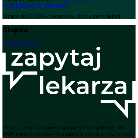
kontakt@zapytaj-lekarza.pl
Dołącz do 30 000+ pacjentów, którzy nam zaufali
Stopka
Zapytaj lekarza
Przychodnia z zespołem ponad 90 specjalistów. Od
2020 roku pomagamy Ci zadbać o zdrowie, bez kolejek i