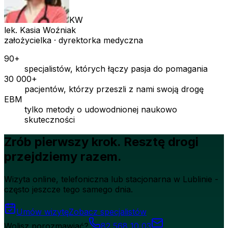
KW
lek. Kasia Woźniak
założycielka · dyrektorka medyczna
90+
specjalistów, których łączy pasja do pomagania
30 000+
pacjentów, którzy przeszli z nami swoją drogę
EBM
tylko metody o udowodnionej naukowo
skuteczności
Zrób pierwszy krok. Resztę drogi
przejdziemy razem.
Wizyta online, telefoniczna lub stacjonarna w Lublinie -
często jeszcze tego samego dnia.
Umów wizytę
Zobacz specjalistów
Wolisz porozmawiać?
82 568 10 03