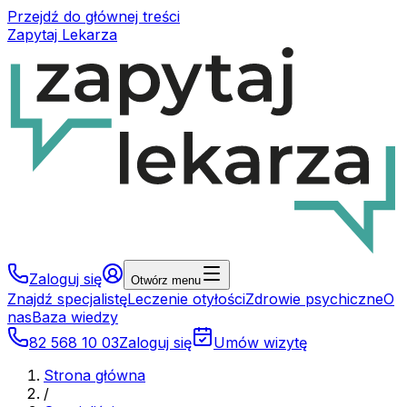
Przejdź do głównej treści
Zapytaj Lekarza
Zaloguj się
Otwórz menu
Znajdź specjalistę
Leczenie otyłości
Zdrowie psychiczne
O
nas
Baza wiedzy
82 568 10 03
Zaloguj się
Umów wizytę
Strona główna
/