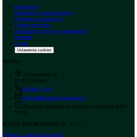
Regulamin
Regulamin organizacyjny
Polityka prywatności
Prawa pacjenta
Standardy ochrony małoletnich
Kontakt
O nas
Ustawienia cookies
Kontakt
ul. Lwowska 12
22-100 Chełm
82 568 10 03
kontakt@zapytaj-lekarza.pl
Wsparcie pacjenta dostępne codziennie 8:00-
20:00
©
2026
Zapytaj Lekarza Sp. z o.o.
Chcesz z nami pracować?