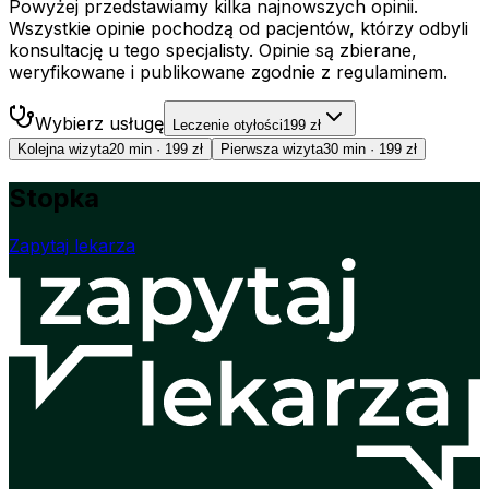
Powyżej przedstawiamy kilka najnowszych opinii.
Wszystkie opinie pochodzą od pacjentów, którzy odbyli
konsultację u tego specjalisty. Opinie są zbierane,
weryfikowane i publikowane zgodnie z regulaminem.
Wybierz usługę
Leczenie otyłości
199 zł
Kolejna wizyta
20 min
·
199 zł
Pierwsza wizyta
30 min
·
199 zł
Stopka
Zapytaj lekarza