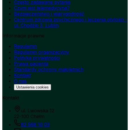
Często zadawane pytania
Czym jest telemedycyna?
Bezpieczeństwo i wiarygodność
Centrum zdrowia psychicznego i leczenia otyłości -
ul. Chodźki 3, Lublin
Informacje prawne
Regulamin
Regulamin organizacyjny
Polityka prywatności
Prawa pacjenta
Standardy ochrony małoletnich
Kontakt
O nas
Ustawienia cookies
Kontakt
ul. Lwowska 12
22-100 Chełm
82 568 10 03