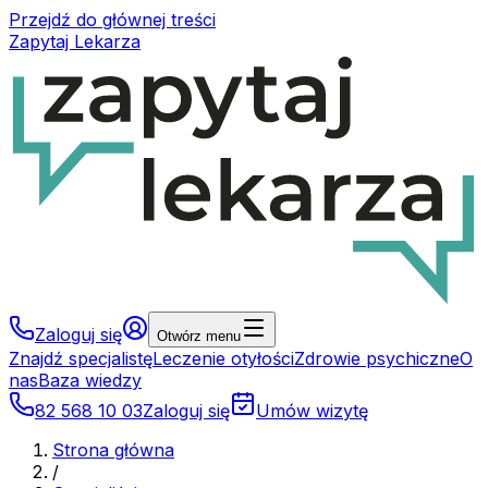
Przejdź do głównej treści
Zapytaj Lekarza
Zaloguj się
Otwórz menu
Znajdź specjalistę
Leczenie otyłości
Zdrowie psychiczne
O
nas
Baza wiedzy
82 568 10 03
Zaloguj się
Umów wizytę
Strona główna
/