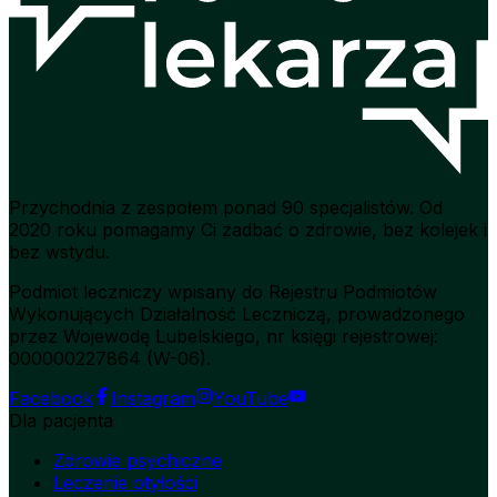
Przychodnia z zespołem ponad 90 specjalistów. Od
2020 roku pomagamy Ci zadbać o zdrowie, bez kolejek i
bez wstydu.
Podmiot leczniczy wpisany do Rejestru Podmiotów
Wykonujących Działalność Leczniczą, prowadzonego
przez Wojewodę Lubelskiego, nr księgi rejestrowej:
000000227864 (W-06).
Facebook
Instagram
YouTube
Dla pacjenta
Zdrowie psychiczne
Leczenie otyłości