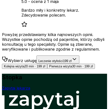
5.0
- ocena z
1 maja
Bardzo miły i konkretny lekarz.
Zdecydowanie polecam.
Powyżej przedstawiamy kilka najnowszych opinii.
Wszystkie opinie pochodzą od pacjentów, którzy odbyli
konsultację u tego specjalisty. Opinie są zbierane,
weryfikowane i publikowane zgodnie z regulaminem.
Wybierz usługę
Leczenie otyłości
199 zł
Kolejna wizyta
20 min
·
199 zł
Pierwsza wizyta
30 min
·
199 zł
Stopka
Zapytaj lekarza