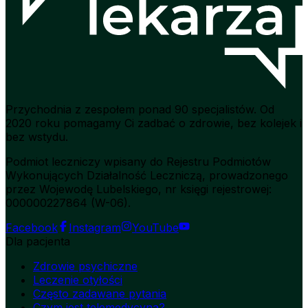
Przychodnia z zespołem ponad 90 specjalistów. Od
2020 roku pomagamy Ci zadbać o zdrowie, bez kolejek i
bez wstydu.
Podmiot leczniczy wpisany do Rejestru Podmiotów
Wykonujących Działalność Leczniczą, prowadzonego
przez Wojewodę Lubelskiego, nr księgi rejestrowej:
000000227864 (W-06).
Facebook
Instagram
YouTube
Dla pacjenta
Zdrowie psychiczne
Leczenie otyłości
Często zadawane pytania
Czym jest telemedycyna?