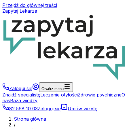
Przejdź do głównej treści
Zapytaj Lekarza
Zaloguj się
Otwórz menu
Znajdź specjalistę
Leczenie otyłości
Zdrowie psychiczne
O
nas
Baza wiedzy
82 568 10 03
Zaloguj się
Umów wizytę
Strona główna
/