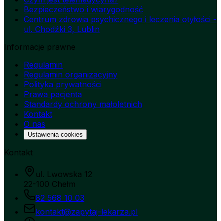
Bezpieczeństwo i wiarygodność
Centrum zdrowia psychicznego i leczenia otyłości -
ul. Chodźki 3, Lublin
Informacje prawne
Regulamin
Regulamin organizacyjny
Polityka prywatności
Prawa pacjenta
Standardy ochrony małoletnich
Kontakt
O nas
Ustawienia cookies
Kontakt
ul. Lwowska 12
22-100 Chełm
82 568 10 03
kontakt@zapytaj-lekarza.pl