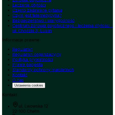
Leczenie otyłości
Często zadawane pytania
Czym jest telemedycyna?
Bezpieczeństwo i wiarygodność
Centrum zdrowia psychicznego i leczenia otyłości -
ul. Chodźki 3, Lublin
Informacje prawne
Regulamin
Regulamin organizacyjny
Polityka prywatności
Prawa pacjenta
Standardy ochrony małoletnich
Kontakt
O nas
Ustawienia cookies
Kontakt
ul. Lwowska 12
22-100 Chełm