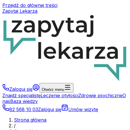
Przejdź do głównej treści
Zapytaj Lekarza
Zaloguj się
Otwórz menu
Znajdź specjalistę
Leczenie otyłości
Zdrowie psychiczne
O
nas
Baza wiedzy
82 568 10 03
Zaloguj się
Umów wizytę
Strona główna
/