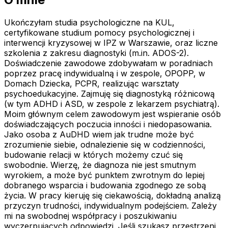
Ukończyłam studia psychologiczne na KUL,
certyfikowane studium pomocy psychologicznej i
interwencji kryzysowej w IPZ w Warszawie, oraz liczne
szkolenia z zakresu diagnostyki (m.in. ADOS-2).
Doświadczenie zawodowe zdobywałam w poradniach
poprzez pracę indywidualną i w zespole, OPOPP, w
Domach Dziecka, PCPR, realizując warsztaty
psychoedukacyjne. Zajmuję się diagnostyką różnicową
(w tym ADHD i ASD, w zespole z lekarzem psychiatrą).
Moim głównym celem zawodowym jest wspieranie osób
doświadczających poczucia inności i niedopasowania.
Jako osoba z AuDHD wiem jak trudne może być
zrozumienie siebie, odnalezienie się w codzienności,
budowanie relacji w których możemy czuć się
swobodnie. Wierzę, że diagnoza nie jest smutnym
wyrokiem, a może być punktem zwrotnym do lepiej
dobranego wsparcia i budowania zgodnego ze sobą
życia. W pracy kieruję się ciekawością, dokładną analizą
przyczyn trudności, indywidualnym podejściem. Zależy
mi na swobodnej współpracy i poszukiwaniu
wyczerpujących odpowiedzi. Jeśli szukasz przestrzeni