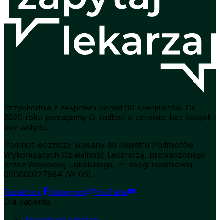
Przychodnia z zespołem ponad 90 specjalistów. Od
2020 roku pomagamy Ci zadbać o zdrowie, bez kolejek i
bez wstydu.
Podmiot leczniczy wpisany do Rejestru Podmiotów
Wykonujących Działalność Leczniczą, prowadzonego
przez Wojewodę Lubelskiego, nr księgi rejestrowej:
000000227864 (W-06).
Facebook
Instagram
YouTube
Dla pacjenta
Zdrowie psychiczne