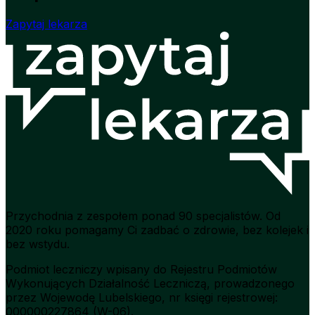
Zapytaj lekarza
Przychodnia z zespołem ponad 90 specjalistów. Od
2020 roku pomagamy Ci zadbać o zdrowie, bez kolejek i
bez wstydu.
Podmiot leczniczy wpisany do Rejestru Podmiotów
Wykonujących Działalność Leczniczą, prowadzonego
przez Wojewodę Lubelskiego, nr księgi rejestrowej:
000000227864 (W-06).