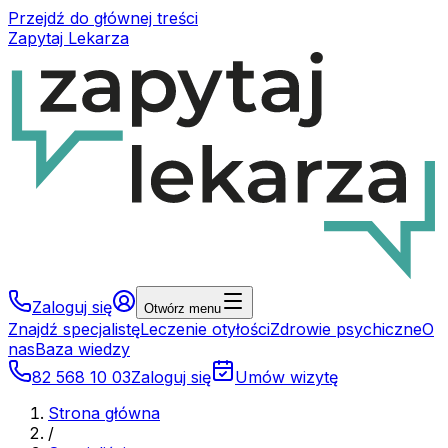
Przejdź do głównej treści
Zapytaj Lekarza
Zaloguj się
Otwórz menu
Znajdź specjalistę
Leczenie otyłości
Zdrowie psychiczne
O
nas
Baza wiedzy
82 568 10 03
Zaloguj się
Umów wizytę
Strona główna
/