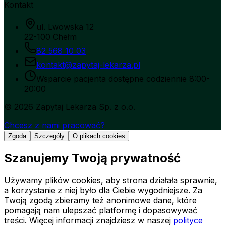
Kontakt
ul. Lwowska 12
22-100 Chełm
82 568 10 03
kontakt@zapytaj-lekarza.pl
Wsparcie pacjenta dostępne codziennie 8:00-
20:00
©
2026
Zapytaj Lekarza Sp. z o.o.
Chcesz z nami pracować?
Zgoda
Szczegóły
O plikach cookies
Szanujemy Twoją prywatność
Używamy plików cookies, aby strona działała sprawnie,
a korzystanie z niej było dla Ciebie wygodniejsze. Za
Twoją zgodą zbieramy też anonimowe dane, które
pomagają nam ulepszać platformę i dopasowywać
treści.
Więcej informacji znajdziesz w naszej
polityce