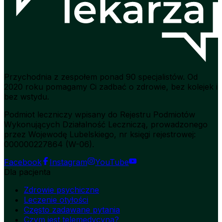
Przychodnia z zespołem ponad 90 specjalistów. Od
2020 roku pomagamy Ci zadbać o zdrowie, bez kolejek i
bez wstydu.
Podmiot leczniczy wpisany do Rejestru Podmiotów
Wykonujących Działalność Leczniczą, prowadzonego
przez Wojewodę Lubelskiego, nr księgi rejestrowej:
000000227864 (W-06).
Facebook
Instagram
YouTube
Dla pacjenta
Zdrowie psychiczne
Leczenie otyłości
Często zadawane pytania
Czym jest telemedycyna?