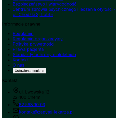
Bezpieczeństwo i wiarygodność
Centrum zdrowia psychicznego i leczenia otyłości -
ul. Chodźki 3, Lublin
Informacje prawne
Regulamin
Regulamin organizacyjny
Polityka prywatności
Prawa pacjenta
Standardy ochrony małoletnich
Kontakt
O nas
Ustawienia cookies
Kontakt
ul. Lwowska 12
22-100 Chełm
82 568 10 03
kontakt@zapytaj-lekarza.pl