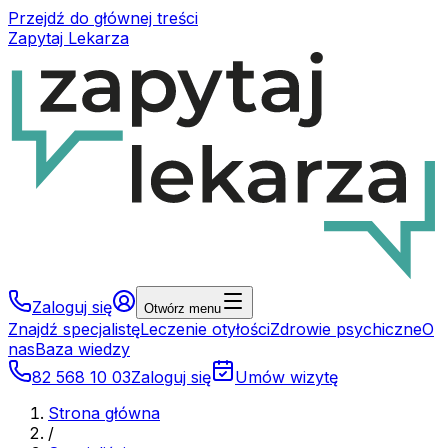
Przejdź do głównej treści
Zapytaj Lekarza
Zaloguj się
Otwórz menu
Znajdź specjalistę
Leczenie otyłości
Zdrowie psychiczne
O
nas
Baza wiedzy
82 568 10 03
Zaloguj się
Umów wizytę
Strona główna
/