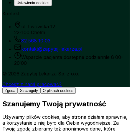
Ustawienia cookies
Kontakt
ul. Lwowska 12
22-100 Chełm
82 568 10 03
kontakt@zapytaj-lekarza.pl
Wsparcie pacjenta dostępne codziennie 8:00-
20:00
©
2026
Zapytaj Lekarza Sp. z o.o.
Chcesz z nami pracować?
Zgoda
Szczegóły
O plikach cookies
Szanujemy Twoją prywatność
Używamy plików cookies, aby strona działała sprawnie,
a korzystanie z niej było dla Ciebie wygodniejsze. Za
Twoją zgodą zbieramy też anonimowe dane, które