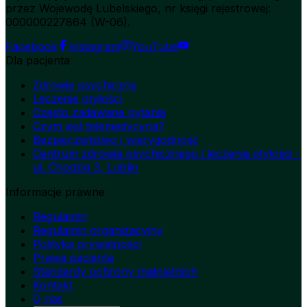
przez Wojewodę Lubelskiego, nr księgi rejestrowej:
000000227864 (W-06).
Facebook
Instagram
YouTube
Dla pacjenta
Zdrowie psychiczne
Leczenie otyłości
Często zadawane pytania
Czym jest telemedycyna?
Bezpieczeństwo i wiarygodność
Centrum zdrowia psychicznego i leczenia otyłości -
ul. Chodźki 3, Lublin
Informacje prawne
Regulamin
Regulamin organizacyjny
Polityka prywatności
Prawa pacjenta
Standardy ochrony małoletnich
Kontakt
O nas