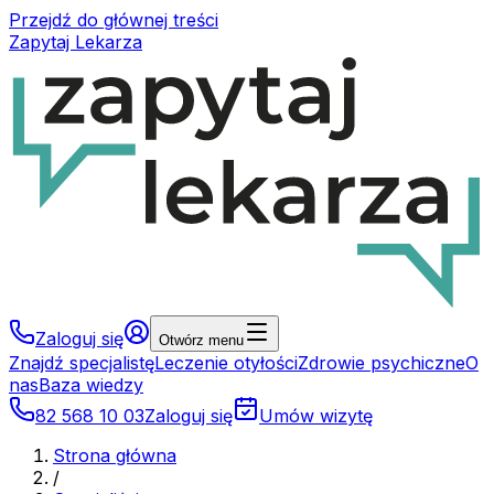
Przejdź do głównej treści
Zapytaj Lekarza
Zaloguj się
Otwórz menu
Znajdź specjalistę
Leczenie otyłości
Zdrowie psychiczne
O
nas
Baza wiedzy
82 568 10 03
Zaloguj się
Umów wizytę
Strona główna
/