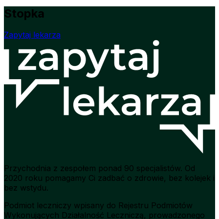
Stopka
Zapytaj lekarza
Przychodnia z zespołem ponad 90 specjalistów. Od
2020 roku pomagamy Ci zadbać o zdrowie, bez kolejek i
bez wstydu.
Podmiot leczniczy wpisany do Rejestru Podmiotów
Wykonujących Działalność Leczniczą, prowadzonego