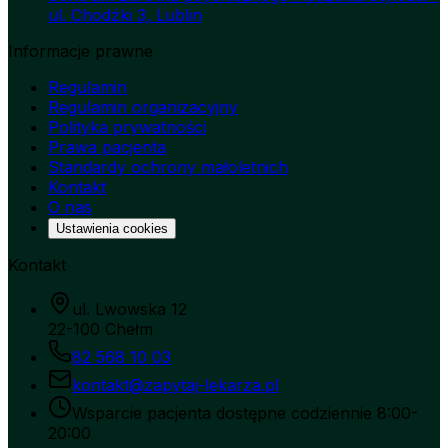
ul. Chodźki 3, Lublin
Informacje prawne
Regulamin
Regulamin organizacyjny
Polityka prywatności
Prawa pacjenta
Standardy ochrony małoletnich
Kontakt
O nas
Ustawienia cookies
Kontakt
ul. Lwowska 12
22-100 Chełm
82 568 10 03
kontakt@zapytaj-lekarza.pl
Wsparcie pacjenta dostępne codziennie 8:00-
20:00