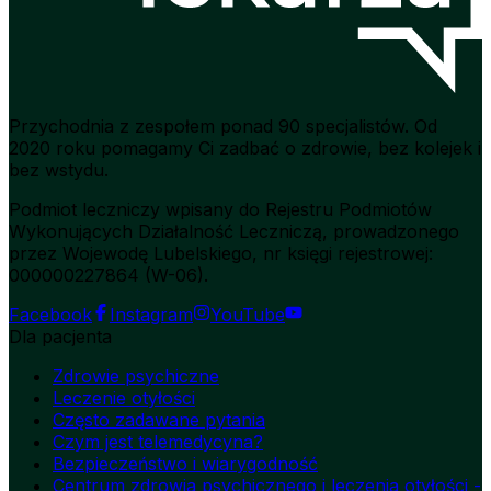
Przychodnia z zespołem ponad 90 specjalistów. Od
2020 roku pomagamy Ci zadbać o zdrowie, bez kolejek i
bez wstydu.
Podmiot leczniczy wpisany do Rejestru Podmiotów
Wykonujących Działalność Leczniczą, prowadzonego
przez Wojewodę Lubelskiego, nr księgi rejestrowej:
000000227864 (W-06).
Facebook
Instagram
YouTube
Dla pacjenta
Zdrowie psychiczne
Leczenie otyłości
Często zadawane pytania
Czym jest telemedycyna?
Bezpieczeństwo i wiarygodność
Centrum zdrowia psychicznego i leczenia otyłości -