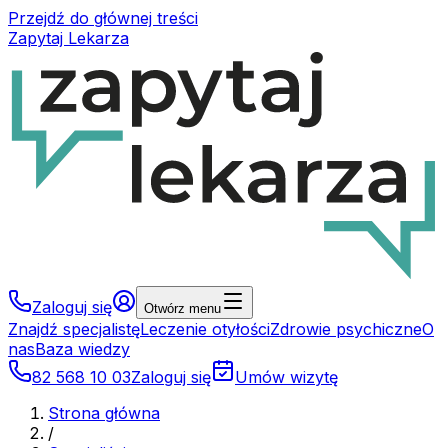
Przejdź do głównej treści
Zapytaj Lekarza
Zaloguj się
Otwórz menu
Znajdź specjalistę
Leczenie otyłości
Zdrowie psychiczne
O
nas
Baza wiedzy
82 568 10 03
Zaloguj się
Umów wizytę
Strona główna
/