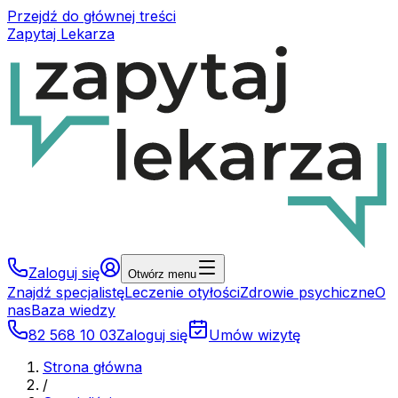
Przejdź do głównej treści
Zapytaj Lekarza
Zaloguj się
Otwórz menu
Znajdź specjalistę
Leczenie otyłości
Zdrowie psychiczne
O
nas
Baza wiedzy
82 568 10 03
Zaloguj się
Umów wizytę
Strona główna
/