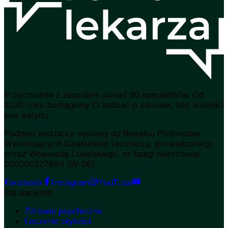
Przychodnia z zespołem ponad 90 specjalistów. Od
2020 roku pomagamy Ci zadbać o zdrowie, bez kolejek i
bez wstydu.
Podmiot leczniczy wpisany do Rejestru Podmiotów
Wykonujących Działalność Leczniczą, prowadzonego
przez Wojewodę Lubelskiego, nr księgi rejestrowej:
000000227864 (W-06).
Facebook
Instagram
YouTube
Dla pacjenta
Zdrowie psychiczne
Leczenie otyłości