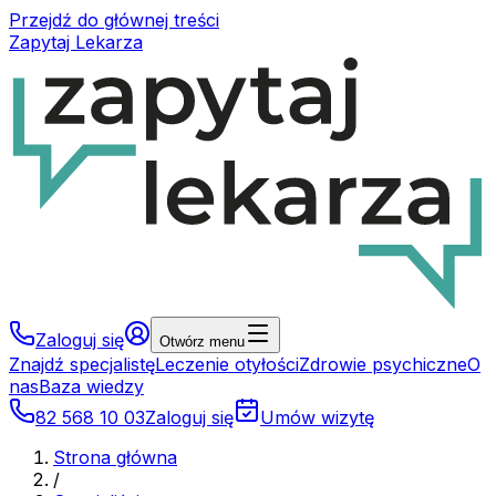
Przejdź do głównej treści
Zapytaj Lekarza
Zaloguj się
Otwórz menu
Znajdź specjalistę
Leczenie otyłości
Zdrowie psychiczne
O
nas
Baza wiedzy
82 568 10 03
Zaloguj się
Umów wizytę
Strona główna
/