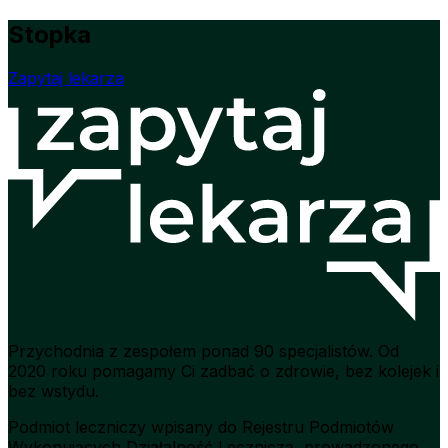
Stopka
Zapytaj lekarza
Przychodnia z zespołem ponad 90 specjalistów. Od
2020 roku pomagamy Ci zadbać o zdrowie, bez kolejek i
bez wstydu.
Podmiot leczniczy wpisany do Rejestru Podmiotów
Wykonujących Działalność Leczniczą, prowadzonego