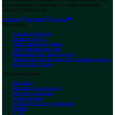
przez Wojewodę Lubelskiego, nr księgi rejestrowej:
000000227864 (W-06).
Facebook
Instagram
YouTube
Dla pacjenta
Zdrowie psychiczne
Leczenie otyłości
Często zadawane pytania
Czym jest telemedycyna?
Bezpieczeństwo i wiarygodność
Centrum zdrowia psychicznego i leczenia otyłości -
ul. Chodźki 3, Lublin
Informacje prawne
Regulamin
Regulamin organizacyjny
Polityka prywatności
Prawa pacjenta
Standardy ochrony małoletnich
Kontakt
O nas