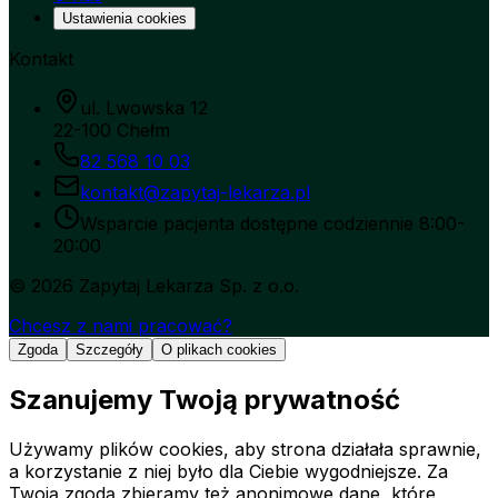
Ustawienia cookies
Kontakt
ul. Lwowska 12
22-100 Chełm
82 568 10 03
kontakt@zapytaj-lekarza.pl
Wsparcie pacjenta dostępne codziennie 8:00-
20:00
©
2026
Zapytaj Lekarza Sp. z o.o.
Chcesz z nami pracować?
Zgoda
Szczegóły
O plikach cookies
Szanujemy Twoją prywatność
Używamy plików cookies, aby strona działała sprawnie,
a korzystanie z niej było dla Ciebie wygodniejsze. Za
Twoją zgodą zbieramy też anonimowe dane, które