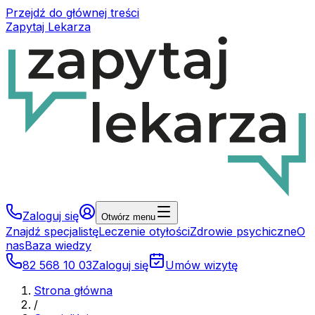
Przejdź do głównej treści
Zapytaj Lekarza
Zaloguj się
Otwórz menu
Znajdź specjalistę
Leczenie otyłości
Zdrowie psychiczne
O
nas
Baza wiedzy
82 568 10 03
Zaloguj się
Umów wizytę
Strona główna
/