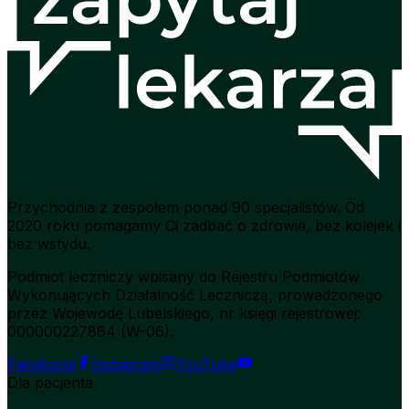
Przychodnia z zespołem ponad 90 specjalistów. Od
2020 roku pomagamy Ci zadbać o zdrowie, bez kolejek i
bez wstydu.
Podmiot leczniczy wpisany do Rejestru Podmiotów
Wykonujących Działalność Leczniczą, prowadzonego
przez Wojewodę Lubelskiego, nr księgi rejestrowej:
000000227864 (W-06).
Facebook
Instagram
YouTube
Dla pacjenta