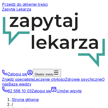
Przejdź do głównej treści
Zapytaj Lekarza
Zaloguj się
Otwórz menu
Znajdź specjalistę
Leczenie otyłości
Zdrowie psychiczne
O
nas
Baza wiedzy
82 568 10 03
Zaloguj się
Umów wizytę
Strona główna
/