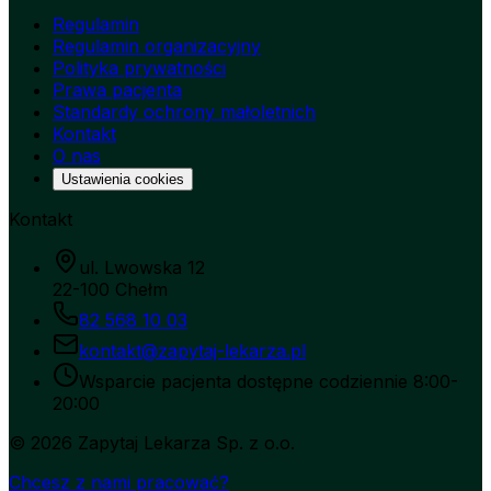
Regulamin
Regulamin organizacyjny
Polityka prywatności
Prawa pacjenta
Standardy ochrony małoletnich
Kontakt
O nas
Ustawienia cookies
Kontakt
ul. Lwowska 12
22-100 Chełm
82 568 10 03
kontakt@zapytaj-lekarza.pl
Wsparcie pacjenta dostępne codziennie 8:00-
20:00
©
2026
Zapytaj Lekarza Sp. z o.o.
Chcesz z nami pracować?