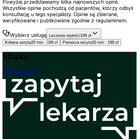
Powyżej przedstawiamy kilka najnowszych opinii.
Wszystkie opinie pochodzą od pacjentów, którzy odbyli
konsultację u tego specjalisty. Opinie są zbierane,
weryfikowane i publikowane zgodnie z regulaminem.
Wybierz usługę
Leczenie otyłości
199 zł
Kolejna wizyta
20 min
·
199 zł
Pierwsza wizyta
30 min
·
199 zł
Stopka
Zapytaj lekarza