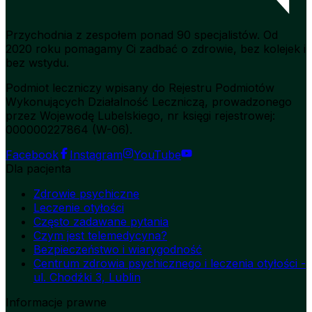
Przychodnia z zespołem ponad 90 specjalistów. Od
2020 roku pomagamy Ci zadbać o zdrowie, bez kolejek i
bez wstydu.
Podmiot leczniczy wpisany do Rejestru Podmiotów
Wykonujących Działalność Leczniczą, prowadzonego
przez Wojewodę Lubelskiego, nr księgi rejestrowej:
000000227864 (W-06).
Facebook
Instagram
YouTube
Dla pacjenta
Zdrowie psychiczne
Leczenie otyłości
Często zadawane pytania
Czym jest telemedycyna?
Bezpieczeństwo i wiarygodność
Centrum zdrowia psychicznego i leczenia otyłości -
ul. Chodźki 3, Lublin
Informacje prawne