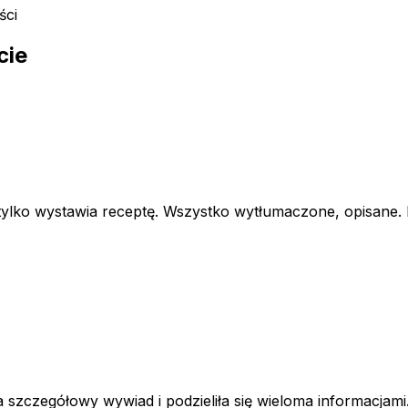
ści
cie
e tylko wystawia receptę. Wszystko wytłumaczone, opisan
a szczegółowy wywiad i podzieliła się wieloma informacjami