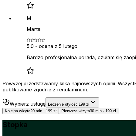
M
Marta
5.0
- ocena z
5 lutego
Bardzo profesjonalna porada, czułam się zaop
Powyżej przedstawiamy kilka najnowszych opinii. Wszystki
publikowane zgodnie z regulaminem.
Wybierz usługę
Leczenie otyłości
199 zł
Kolejna wizyta
20 min
·
199 zł
Pierwsza wizyta
30 min
·
199 zł
Stopka