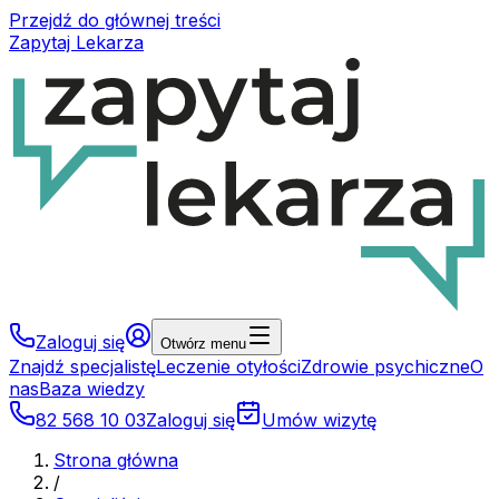
Przejdź do głównej treści
Zapytaj Lekarza
Zaloguj się
Otwórz menu
Znajdź specjalistę
Leczenie otyłości
Zdrowie psychiczne
O
nas
Baza wiedzy
82 568 10 03
Zaloguj się
Umów wizytę
Strona główna
/