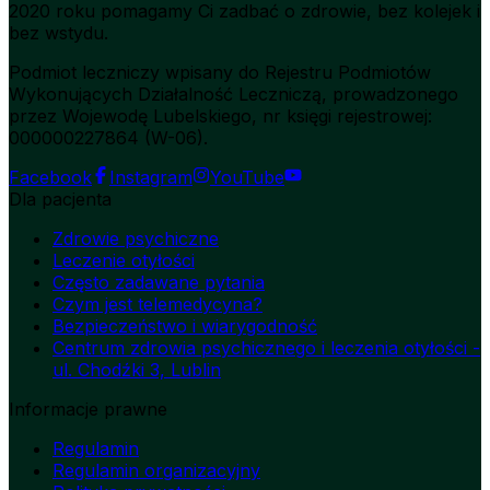
2020 roku pomagamy Ci zadbać o zdrowie, bez kolejek i
bez wstydu.
Podmiot leczniczy wpisany do Rejestru Podmiotów
Wykonujących Działalność Leczniczą, prowadzonego
przez Wojewodę Lubelskiego, nr księgi rejestrowej:
000000227864 (W-06).
Facebook
Instagram
YouTube
Dla pacjenta
Zdrowie psychiczne
Leczenie otyłości
Często zadawane pytania
Czym jest telemedycyna?
Bezpieczeństwo i wiarygodność
Centrum zdrowia psychicznego i leczenia otyłości -
ul. Chodźki 3, Lublin
Informacje prawne
Regulamin
Regulamin organizacyjny