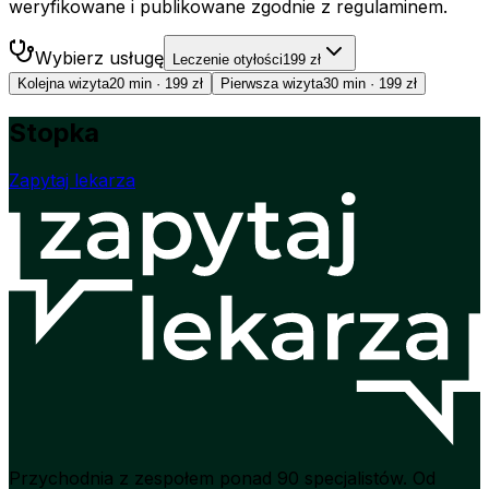
weryfikowane i publikowane zgodnie z regulaminem.
Wybierz usługę
Leczenie otyłości
199 zł
Kolejna wizyta
20 min
·
199 zł
Pierwsza wizyta
30 min
·
199 zł
Stopka
Zapytaj lekarza
Przychodnia z zespołem ponad 90 specjalistów. Od