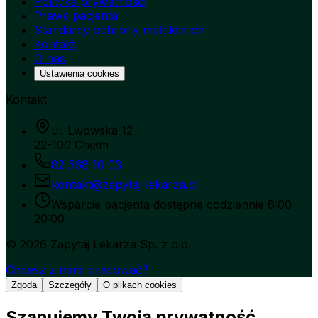
Polityka prywatności
Prawa pacjenta
Standardy ochrony małoletnich
Kontakt
O nas
Ustawienia cookies
Kontakt
ul. Lwowska 12
22-100 Chełm
82 568 10 03
kontakt@zapytaj-lekarza.pl
Wsparcie pacjenta dostępne codziennie 8:00-
20:00
©
2026
Zapytaj Lekarza Sp. z o.o.
Chcesz z nami pracować?
Zgoda
Szczegóły
O plikach cookies
Szanujemy Twoją prywatność