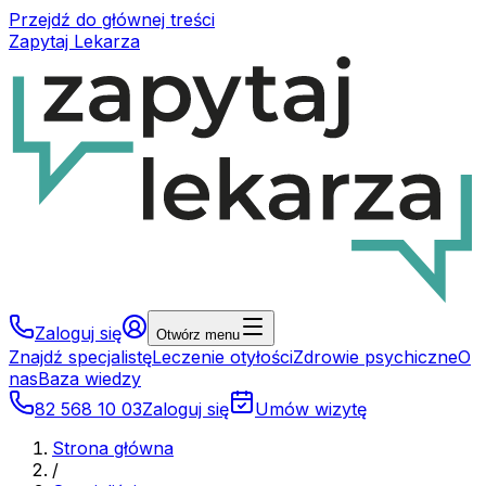
Przejdź do głównej treści
Zapytaj Lekarza
Zaloguj się
Otwórz menu
Znajdź specjalistę
Leczenie otyłości
Zdrowie psychiczne
O
nas
Baza wiedzy
82 568 10 03
Zaloguj się
Umów wizytę
Strona główna
/