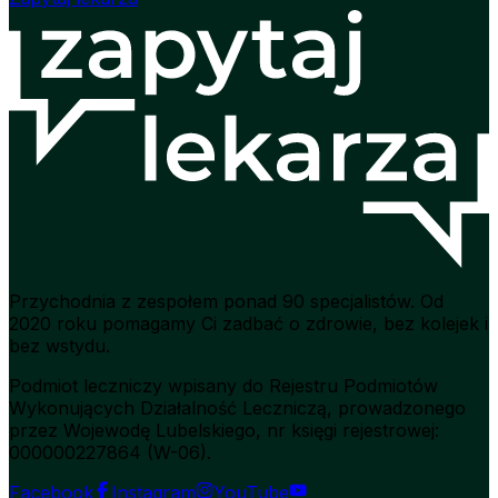
Przychodnia z zespołem ponad 90 specjalistów. Od
2020 roku pomagamy Ci zadbać o zdrowie, bez kolejek i
bez wstydu.
Podmiot leczniczy wpisany do Rejestru Podmiotów
Wykonujących Działalność Leczniczą, prowadzonego
przez Wojewodę Lubelskiego, nr księgi rejestrowej:
000000227864 (W-06).
Facebook
Instagram
YouTube