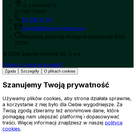
ul. Lwowska 12
22-100 Chełm
82 568 10 03
kontakt@zapytaj-lekarza.pl
Wsparcie pacjenta dostępne codziennie 8:00-
20:00
©
2026
Zapytaj Lekarza Sp. z o.o.
Chcesz z nami pracować?
Zgoda
Szczegóły
O plikach cookies
Szanujemy Twoją prywatność
Używamy plików cookies, aby strona działała sprawnie,
a korzystanie z niej było dla Ciebie wygodniejsze. Za
Twoją zgodą zbieramy też anonimowe dane, które
pomagają nam ulepszać platformę i dopasowywać
treści.
Więcej informacji znajdziesz w naszej
polityce
cookies
.